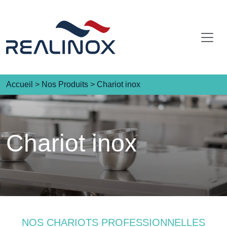
Skip
to
content
Accueil
>
Nos Produits
>
Chariot inox
Chariot inox
NOS CHARIOTS PROFESSIONNELLES