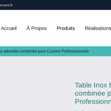
x-pro.fr
Accueil
À Propos
Produits
Réalisation
poly adossée combinée pour Cuisine Professionnelle
Table Inox 
combinée p
Professionn