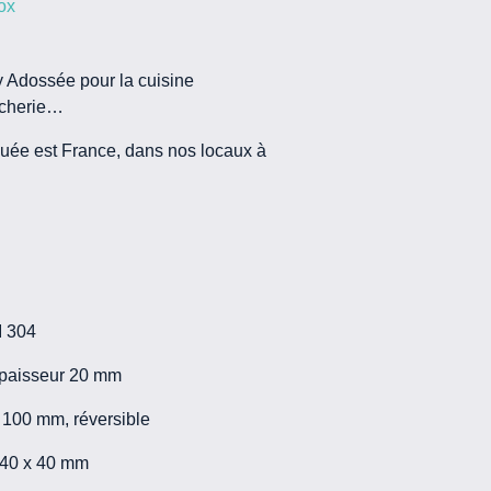
ox
ly Adossée pour la cuisine
ucherie…
iquée est France, dans nos locaux à
I 304
́paisseur 20 mm
r 100 mm, réversible
e 40 x 40 mm