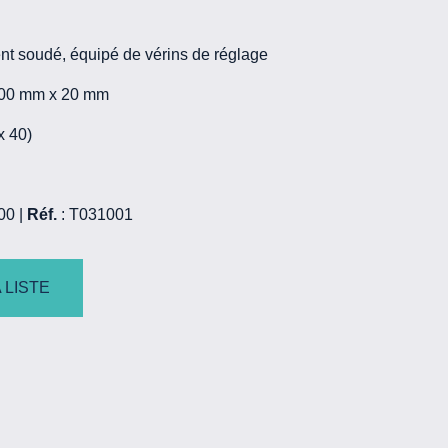
 soudé, équipé de vérins de réglage
 100 mm x 20 mm
x 40)
00 |
Réf.
: T031001
 LISTE