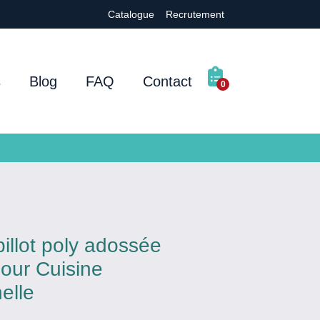
Catalogue
Recrutement
s
Blog
FAQ
Contact
0
billot poly adossée
our Cuisine
elle