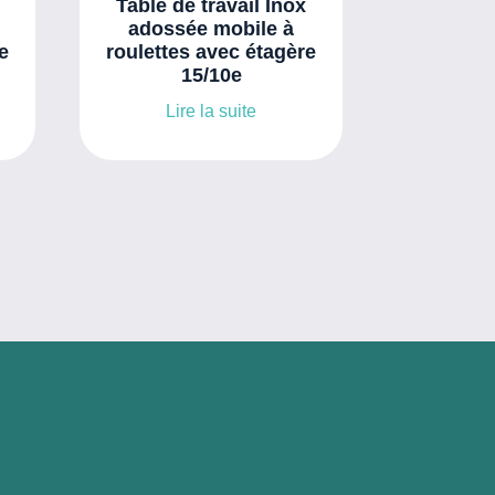
Table de travail Inox
adossée mobile à
e
roulettes avec étagère
15/10e
Lire la suite