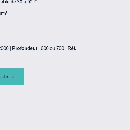
glable de 30 à 90°C
rcé
2000 |
Profondeur
: 600 ou 700 |
Réf.
 LISTE