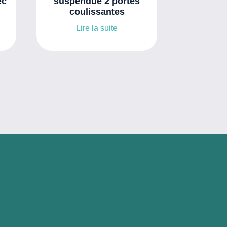
ec
suspendue 2 portes
coulissantes
Lire la suite