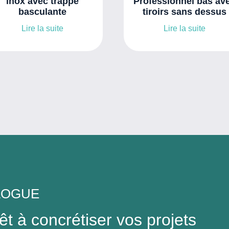
inox avec trappe
Professionnel bas av
basculante
tiroirs sans dessus
Lire la suite
Lire la suite
LOGUE
t à concrétiser vos projets