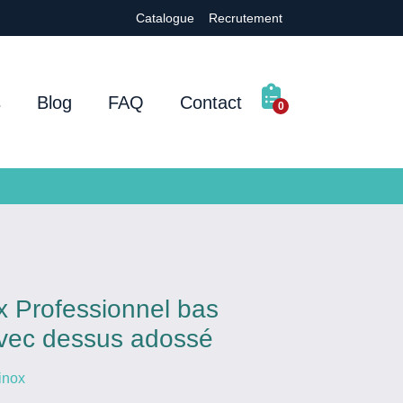
Catalogue
Recrutement
s
Blog
FAQ
Contact
0
x Professionnel bas
avec dessus adossé
inox