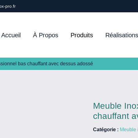
x-pro.fr
Accueil
À Propos
Produits
Réalisation
ssionnel bas chauffant avec dessus adossé
Meuble Ino
chauffant 
Catégorie :
Meuble 